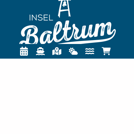
TOURIST-INFORMATION
Nordseeheilbad Insel Baltrum
Postfach 1355
26574 Baltrum
04939 / 80-0
gemeinde@baltrum.de
INFO