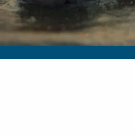
TOURIST-
Nordseeh
Postfach
26574 Ba
04939 / 
gemeind