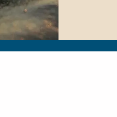
INFORMATION
INFO
eilbad Insel Baltrum
Kontakt
 1355
Gemeinde Baltrum
ltrum
Stellenangebote
80-0
e@baltrum.de