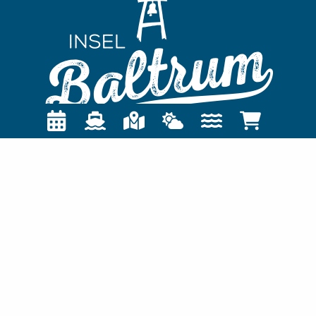
TOURIST-INFORMATION
Nordseeheilbad Insel Baltrum
Postfach 1355
26574 Baltrum
04939 / 80-0
gemeinde@baltrum.de
INFO