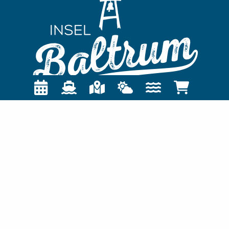
TOURIST-INFORMATION
Nordseeheilbad Insel Baltrum
Postfach 1355
26574 Baltrum
04939 / 80-0
gemeinde@baltrum.de
INFO