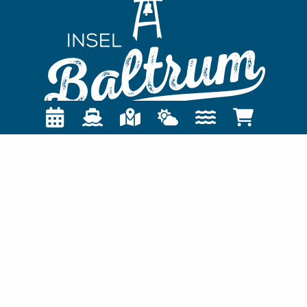
TOURIST-INFORMATION
Nordseeheilbad Insel Baltrum
Postfach 1355
26574 Baltrum
04939 / 80-0
gemeinde@baltrum.de
INFO